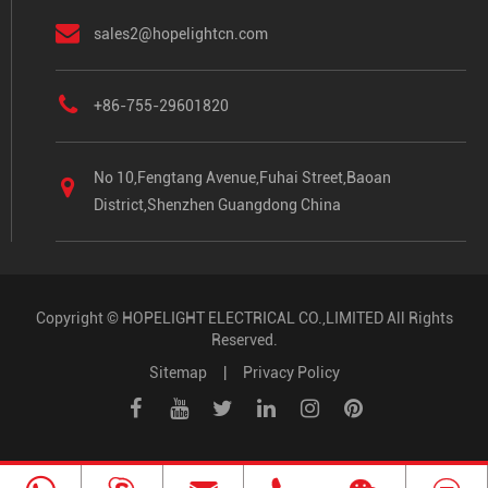
sales2@hopelightcn.com
+86-755-29601820
No 10,Fengtang Avenue,Fuhai Street,Baoan
District,Shenzhen Guangdong China
Copyright ©
HOPELIGHT ELECTRICAL CO.,LIMITED
All Rights
Reserved.
Sitemap
|
Privacy Policy