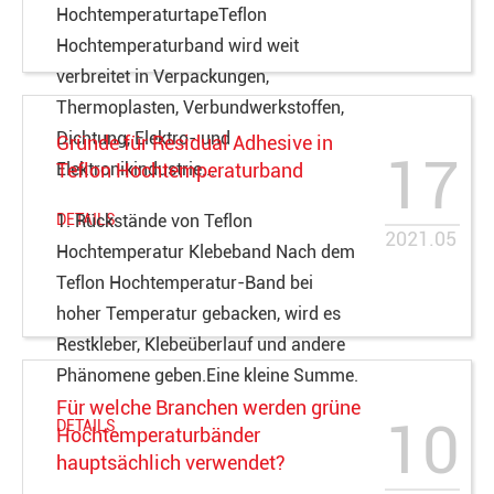
HochtemperaturtapeTeflon
Hochtemperaturband wird weit
verbreitet in Verpackungen,
Thermoplasten, Verbundwerkstoffen,
Dichtung, Elektro- und
Gründe für Residual Adhesive in
17
Elektronikindustrie...
Teflon Hochtemperaturband
DETAILS
1. Rückstände von Teflon
2021.05
Hochtemperatur Klebeband Nach dem
Teflon Hochtemperatur-Band bei
hoher Temperatur gebacken, wird es
Restkleber, Klebeüberlauf und andere
Phänomene geben.Eine kleine Summe.
Für welche Branchen werden grüne
10
DETAILS
Hochtemperaturbänder
hauptsächlich verwendet?