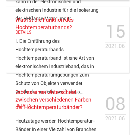
kann in der elektronischen und
elektrischen Industrie für die Isolierung
der H-Klasse Motor und tr...
Was ist die Funktion des
15
Hochtemperaturbands?
DETAILS
Ⅰ. Die Einführung des
2021.06
Hochtemperaturbands
Hochtemperaturband ist eine Art von
elektronischem Industrieband, das in
Hochtemperaturumgebungen zum
Schutz von Objekten verwendet
werden kann.Jeder weiß, dass...
Gibt es einen Unterschied
08
zwischen verschiedenen Farben
DETAILS
der Hochtemperaturbänder?
2021.06
Heutzutage werden Hochtemperatur-
Bänder in einer Vielzahl von Branchen