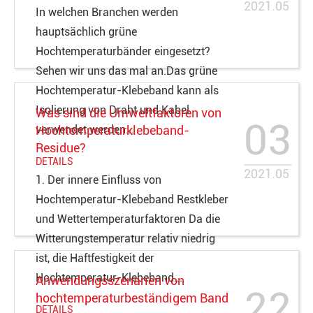
2021.05
In welchen Branchen werden
hauptsächlich grüne
Hochtemperaturbänder eingesetzt?
Sehen wir uns das mal an.Das grüne
Hochtemperatur-Klebeband kann als
Isolierung von Draht und Kabel
Was sind die Umweltfaktoren von
03
verwendet werden...
Hochtemperaturklebeband-
Residue?
DETAILS
2021.05
1. Der innere Einfluss von
Hochtemperatur-Klebeband Restkleber
und Wettertemperaturfaktoren Da die
Witterungstemperatur relativ niedrig
ist, die Haftfestigkeit der
Hochtemperatur-Klebeband...
Anwendungsszenarien von
22
hochtemperaturbeständigem Band
DETAILS