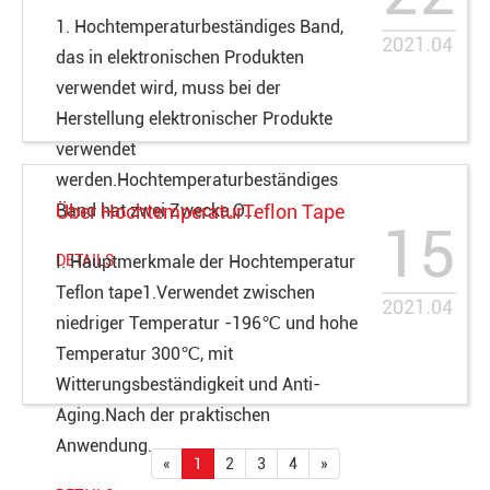
1. Hochtemperaturbeständiges Band,
2021.04
das in elektronischen Produkten
verwendet wird, muss bei der
Herstellung elektronischer Produkte
verwendet
werden.Hochtemperaturbeständiges
Band hat zwei Zwecke.O...
Über HochtemperaturTeflon Tape
15
DETAILS
Ⅰ. Hauptmerkmale der Hochtemperatur
Teflon tape1.Verwendet zwischen
2021.04
niedriger Temperatur -196℃ und hohe
Temperatur 300℃, mit
Witterungsbeständigkeit und Anti-
Aging.Nach der praktischen
Anwendung...
«
1
2
3
4
»