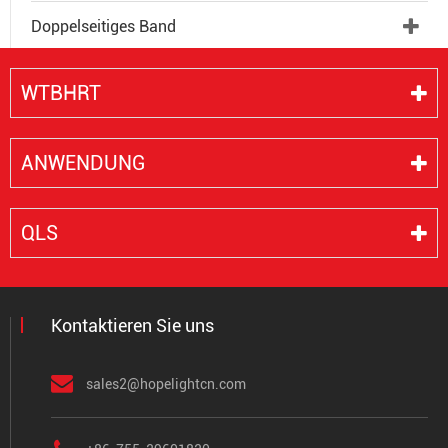
Doppelseitiges Band
WTBHRT
ANWENDUNG
QLS
Kontaktieren Sie uns
sales2@hopelightcn.com