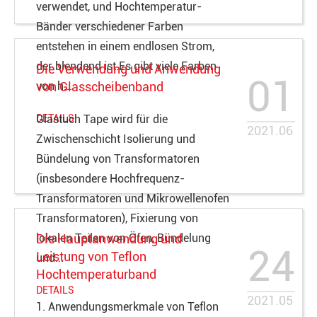
verwendet, und Hochtemperatur-
Bänder verschiedener Farben
entstehen in einem endlosen Strom,
der blendend ist.Es gibt viele Farben
Die Verwendung und Anwendung
01
von h...
von Glasscheibenband
DETAILS
Glastuch Tape wird für die
2021.06
Zwischenschicht Isolierung und
Bündelung von Transformatoren
(insbesondere Hochfrequenz-
Transformatoren und Mikrowellenofen
Transformatoren), Fixierung von
lokalen Teilen von Öfen, Bündelung
Die Hauptanwendung und
24
Leistung von Teflon
und...
Hochtemperaturband
DETAILS
2021.05
1. Anwendungsmerkmale von Teflon