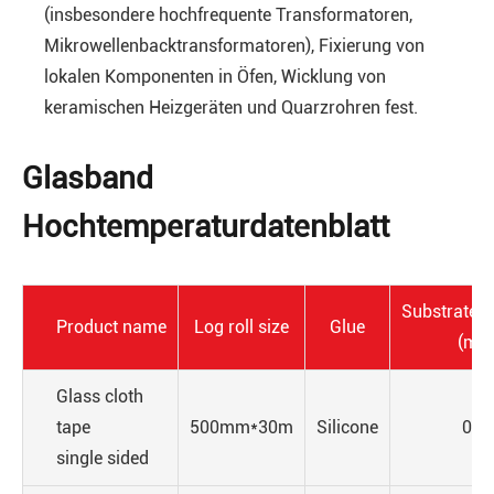
(insbesondere hochfrequente Transformatoren,
Mikrowellenbacktransformatoren), Fixierung von
lokalen Komponenten in Öfen, Wicklung von
keramischen Heizgeräten und Quarzrohren fest.
Glasband
Hochtemperaturdatenblatt
Substrate t
Product name
Log roll size
Glue
(mm
Glass cloth
tape
500mm*30m
Silicone
0.1
single sided