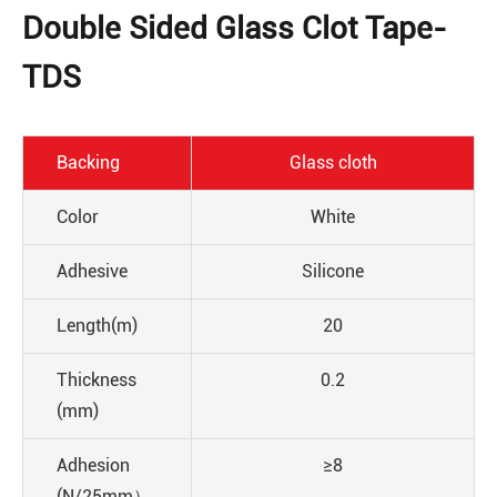
Double Sided Glass Clot Tape-
TDS
Backing
Glass cloth
Color
White
Adhesive
Silicone
Length(m)
20
Thickness
0.2
(mm)
Adhesion
≥8
(N/25mm）