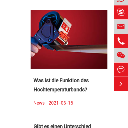





Was ist die Funktion des

Hochtemperaturbands?
News
2021-06-15
Gibt es einen Unterschied