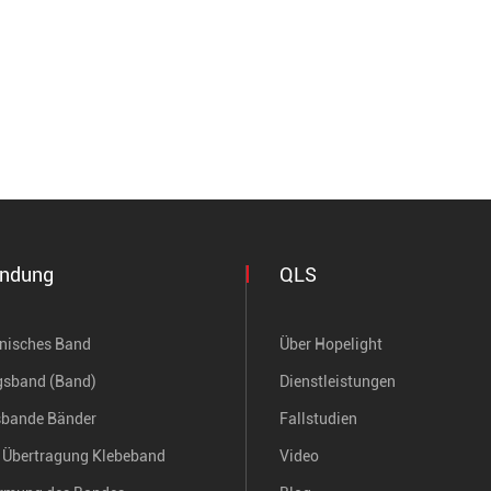
ndung
QLS
onisches Band
Über Hopelight
gsband (Band)
Dienstleistungen
sbande Bänder
Fallstudien
Übertragung Klebeband
Video