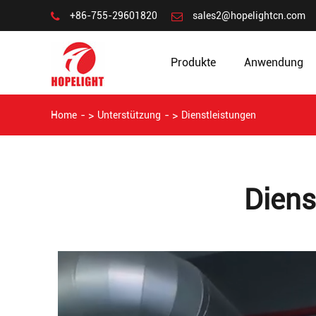
+86-755-29601820
sales2@hopelightcn.com
Produkte
Anwendung
Home
Unterstützung
Dienstleistungen
Diens